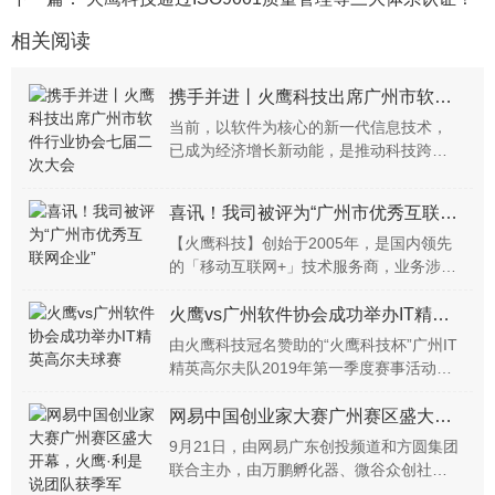
相关阅读
携手并进丨火鹰科技出席广州市软件行业协会七届二次大会
当前，以软件为核心的新一代信息技术，
已成为经济增长新动能，是推动科技跨越
发展、产业优化升级、生产力整体跃升的
重要关键，支撑我国新阶段高质量发展。
喜讯！我司被评为“广州市优秀互联网企业”
在这一背景下，为总结汇报协会2022年各
项工作，讨论2023年工...
【火鹰科技】创始于2005年，是国内领先
的「移动互联网+」技术服务商，业务涉及
中大型信息系统建设、商用高端App定制开
发、微信小程序开发、RPA顾问实施、产品
火鹰vs广州软件协会成功举办IT精英高尔夫球赛
孵化等领域。
由火鹰科技冠名赞助的“火鹰科技杯”广州IT
精英高尔夫队2019年第一季度赛事活动在
佛山云东海高尔夫球会举行；市软件协会
荣誉会长许杰、秘书长张建军、知名高尔
网易中国创业家大赛广州赛区盛大开幕，火鹰·利是说团队获季军
夫题材作家林健锋还有众多IT界大咖参加了
9月21日，由网易广东创投频道和方圆集团
本次球赛活动。
联合主办，由万鹏孵化器、微谷众创社区
和易启行联合承办的2017年网易中国创业