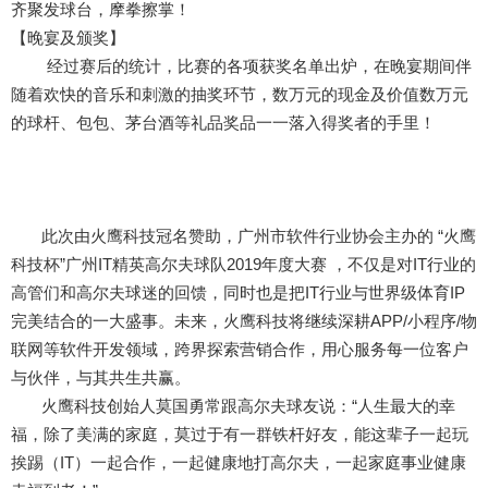
齐聚发球台，摩拳擦掌！
【晚宴及颁奖】
经过赛后的统计，比赛的各项获奖名单出炉，在晚宴期间伴
随着欢快的音乐和刺激的抽奖环节，数万元的现金及价值数万元
的球杆、包包、茅台酒等礼品奖品一一落入得奖者的手里！
此次由火鹰科技冠名赞助，广州市软件行业协会主办的 “火鹰
科技杯”广州IT精英高尔夫球队2019年度大赛 ，不仅是对IT行业的
高管们和高尔夫球迷的回馈，同时也是把IT行业与世界级体育IP
完美结合的一大盛事。未来，火鹰科技将继续深耕APP/小程序/物
联网等软件开发领域，跨界探索营销合作，用心服务每一位客户
与伙伴，与其共生共赢。
火鹰科技创始人莫国勇常跟高尔夫球友说：“人生最大的幸
福，除了美满的家庭，莫过于有一群铁杆好友，能这辈子一起玩
挨踢（IT）一起合作，一起健康地打高尔夫，一起家庭事业健康