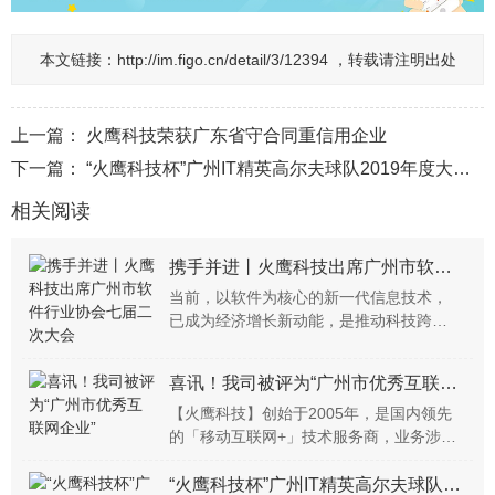
本文链接：
http://im.figo.cn/detail/3/12394 ，转载请注明出处
上一篇：
火鹰科技荣获广东省守合同重信用企业
下一篇：
“火鹰科技杯”广州IT精英高尔夫球队2019年度大赛成功举办！
相关阅读
携手并进丨火鹰科技出席广州市软件行业协会七届二次大会
当前，以软件为核心的新一代信息技术，
已成为经济增长新动能，是推动科技跨越
发展、产业优化升级、生产力整体跃升的
重要关键，支撑我国新阶段高质量发展。
喜讯！我司被评为“广州市优秀互联网企业”
在这一背景下，为总结汇报协会2022年各
项工作，讨论2023年工...
【火鹰科技】创始于2005年，是国内领先
的「移动互联网+」技术服务商，业务涉及
中大型信息系统建设、商用高端App定制开
发、微信小程序开发、RPA顾问实施、产品
“火鹰科技杯”广州IT精英高尔夫球队2019年度大赛成功举办！