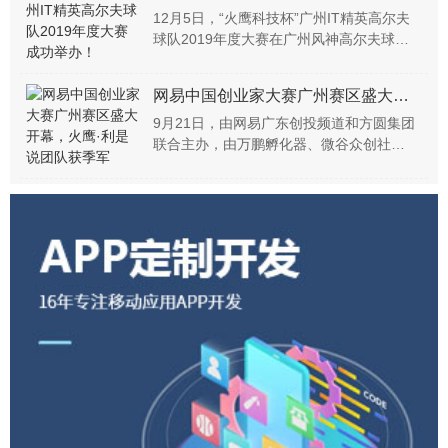
孵化等领域。
12月5日，“火鹰科技杯”广州IT精英高尔夫
球队2019年度大赛在广州风神高尔夫球会
圆满举行，来自广东天使投资会、佳都集
团、中长康达、康利达物联科技、机智
网易中国创业家大赛广州赛区盛大开幕，火鹰·利是说团队获季军
云、精点数据、致远互联、盛祺信息、火
鹰科技等众多广州极...
9月21日，由网易广东创投频道和方圆集团
联合主办，由万鹏孵化器、微谷众创社区
和易启行联合承办的2017年网易中国创业
家大赛广州赛区盛大开幕，广州市科创委
高新处陈烯处长、网易传媒华南大区总经
理吕晴春、方圆金控集团总裁周松分别为
大会致辞。