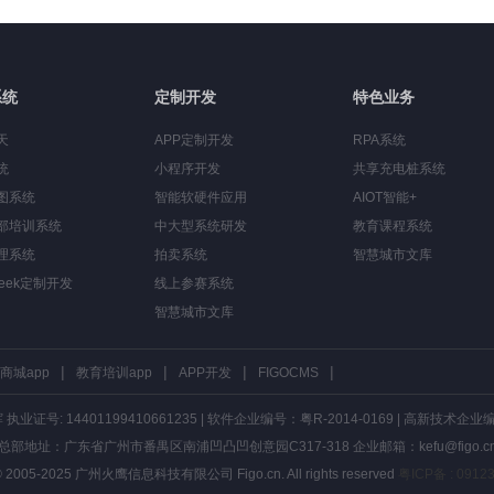
系统
定制开发
特色业务
天
APP定制开发
RPA系统
统
小程序开发
共享充电桩系统
图系统
智能软硬件应用
AIOT智能+
部培训系统
中大型系统研发
教育课程系统
理系统
拍卖系统
智慧城市文库
Seek定制开发
线上参赛系统
智慧城市文库
|
|
|
|
商城app
教育培训app
APP开发
FIGOCMS
证号: 14401199410661235 | 软件企业编号：粤R-2014-0169 | 高新技术企业编号 
总部地址：广东省广州市番禺区南浦凹凸凹创意园C317-318 企业邮箱：kefu@figo.c
 © 2005-2025 广州火鹰信息科技有限公司 Figo.cn. All rights reserved
粤ICP备 : 0912