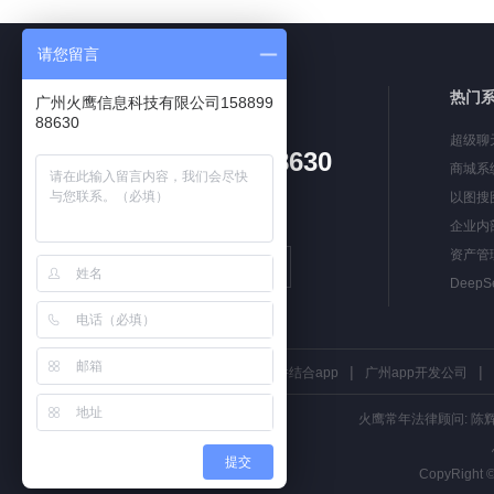
请您留言
售前咨询热线
热门
广州火鹰信息科技有限公司158899
88630
超级聊
158-8998-8630
商城系
工作日 9:30-18:00
以图搜
企业内
资产管
在线客服
Deep
|
|
|
友情链接：
小程序开发
软硬件结合app
广州app开发公司
火鹰常年法律顾问: 陈辉 执业
提交
CopyRight